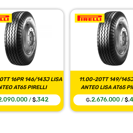
 149/145J 16PR
11.00-20TT 16PR ANTEO SEM
 AT65 PIRELLI
AP22 PIRELLI
.000
437
2.844.000
465
$.
₲.
$.
/
/