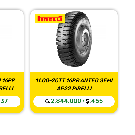
I
11.00-22TT 16PR 150/146J
155/80R1
ANTEO LISA AT65 PIRELLI
2.720.000
444
₲.
$.
₲.
/