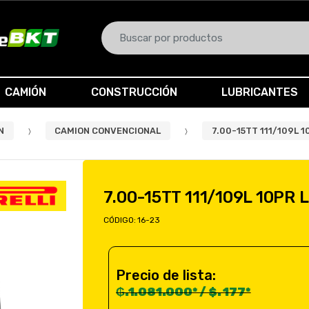
B
u
s
c
CAMIÓN
CONSTRUCCIÓN
LUBRICANTES
a
r
p
N
CAMION CONVENCIONAL
7.00-15TT 111/109L 1
o
r
:
7.00-15TT 111/109L 10PR 
CÓDIGO:
16-23
Precio de lista:
₲.1.081.000* / $. 177*