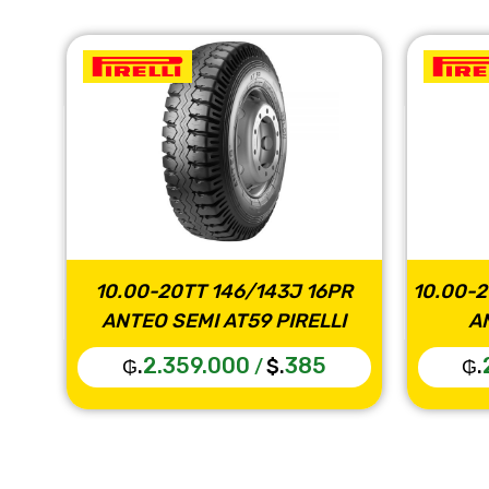
10.00-20TT 16PR 146/143J LISA
11.00-20TT
ANTEO AT65 PIRELLI
ANTEO LISA
2.090.000
342
2.676
₲.
$.
₲.
/