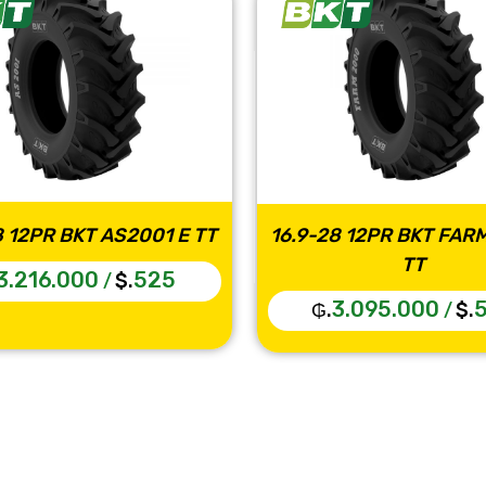
8 12PR BKT AS2001 E TT
16.9-28 12PR BKT FAR
TT
3.216.000
525
$.
/
3.095.000
₲.
$.
/