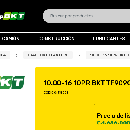
B
u
s
c
CAMIÓN
CONSTRUCCIÓN
LUBRICANTES
a
r
p
OLA
TRACTOR DELANTERO
10.00-16 10PR BKT 
o
r
:
10.00-16 10PR BKT TF9090
CÓDIGO:
58978
Precio de li
₲.1.686.000*