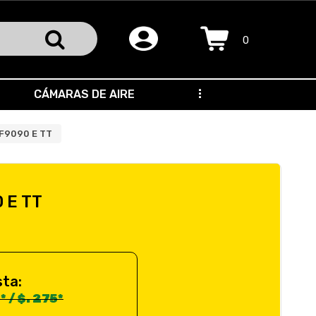
0
CÁMARAS DE AIRE
...
TF9090 E TT
 E TT
sta:
 / $. 275*