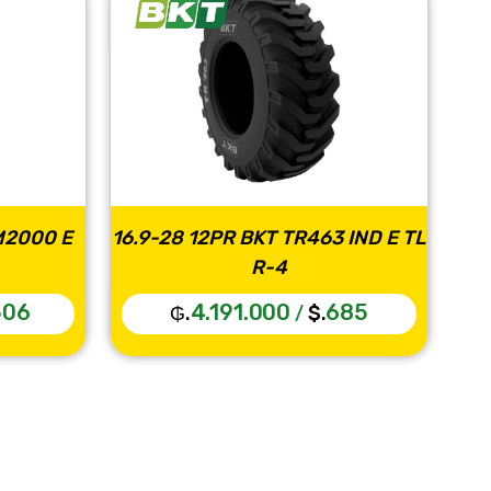
M2000 E
16.9-28 12PR BKT TR463 IND E TL
28
R-4
506
4.191.000
685
₲.
$.
/