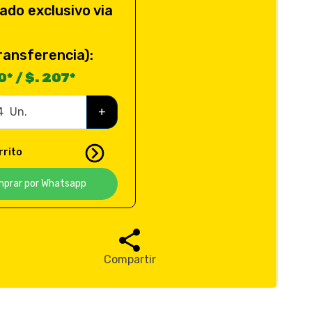
ado exclusivo via
ransferencia):
* / $. 207*
Un.
+
rrito
prar por Whatsapp
Compartir